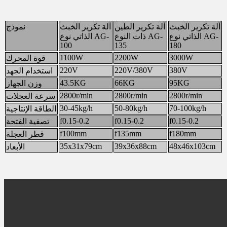
آلة تكرير الخبث
آلة تكرير الطين
آلة تكرير الخبث
نموذج
الذاتي نوع AG-
ذات النوع AG-
الذاتي نوع AG-
100
135
180
1100W
2200W
3000W
قوة المحرك
220V
220V/380V
380V
استخدام الجهد
43.5KG
66KG
95KG
وزن الجهاز
2800r/min
2800r/min
2800r/min
سرعة العجلات
30-45kg/h
50-80kg/h
70-100kg/h
الطاقة الإنتاجية
f0.15-0.2
f0.15-0.2
f0.15-0.2
تصفية الفتحة
f100mm
f135mm
f180mm
قطر العجلة
35x31x79cm
39x36x88cm
48x46x103cm
الأبعاد