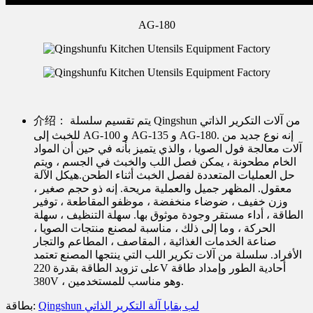
AG-180
يتم تقسيم سلسلة Qingshun من آلات التكرير الذاتي
介绍：
للخبث إلى AG-100 و AG-135 و AG-180. إنه نوع جديد من
آلات معالجة فول الصويا ، والذي يتميز بأنه في حين أن المواد
الخام مطحونة ، يمكن فصل اللب والخبث في الجسم ، ويتم
حل العمليات المتعددة لفصل الخبث أثناء الطحن.هيكل الآلة
معقول. المظهر جميل والعملية مريحة. إنه ذو حجم صغير ،
وزن خفيف ، ضوضاء منخفضة ، موظفو المقاطعة ، توفير
الطاقة ، أداء مستقر وجودة موثوق بها. سهلة التنظيف ، سهلة
الحركة ، وما إلى ذلك ، مناسبة لمصنع منتجات الصويا ،
صناعة الخدمات الغذائية ، المقاصف ، المطاعم والتجار
الأفراد. سلسلة من آلات تكرير اللب التي ينتجها المصنع تعتمد
على تزويد الطاقة بقدرة 220V أحادية الطور وإمداد طاقة
380V ، وهو مناسب للمستخدمين.
Qingshun لب بقايا آلة التكرير الذاتي
بطاقة: