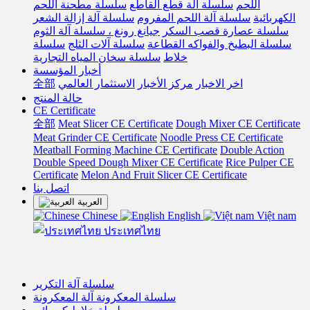
اللحم
سلسلة آلة قطع القاطع
سلسلة مطحنة اللحم
الكهربائية
سلسلة آلة اللحم المفروم
سلسلة آلة إزالة الشعر
سلسلة عصارة قصب السكر
جيانغ رونغ ، سلسلة آلة الثوم
سلسلة البطيخ والفواكه القطاعة
سلسلة آلات الثلج
سلسلة
خلاط
سلسلة سخان المياه التجارية
أخبار المؤسسة
اخر الاخبار
مركز الأخبار
الاستثمار العالمي
全部
حالة المنتج
CE Certificate
全部
Meat Slicer CE Certificate
Dough Mixer CE Certificate
Meat Grinder CE Certificate
Noodle Press CE Certificate
Meatball Forming Machine CE Certificate
Double Action
Double Speed Dough Mixer CE Certificate
Rice Pulper CE
Certificate
Melon And Fruit Slicer CE Certificate
اتصل بنا
العربية
Chinese
English
Việt nam
ประเทศไทย
سلسلة آلة التكرير
سلسلة المعكرونة آلة المعكرونة