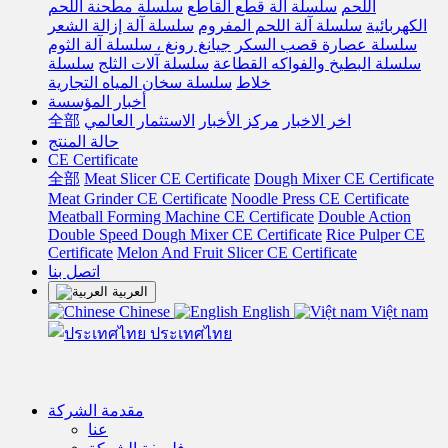
اللحم
سلسلة آلة قطع القاطع
سلسلة مطحنة اللحم
الكهربائية
سلسلة آلة اللحم المفروم
سلسلة آلة إزالة الشعر
سلسلة عصارة قصب السكر
جيانغ رونغ ، سلسلة آلة الثوم
سلسلة البطيخ والفواكه القطاعة
سلسلة آلات الثلج
سلسلة
خلاط
سلسلة سخان المياه التجارية
أخبار المؤسسة
اخر الاخبار
مركز الأخبار
الاستثمار العالمي
全部
حالة المنتج
CE Certificate
全部
Meat Slicer CE Certificate
Dough Mixer CE Certificate
Meat Grinder CE Certificate
Noodle Press CE Certificate
Meatball Forming Machine CE Certificate
Double Action
Double Speed Dough Mixer CE Certificate
Rice Pulper CE
Certificate
Melon And Fruit Slicer CE Certificate
اتصل بنا
العربية
Chinese
English
Việt nam
ประเทศไทย
مقدمة الشركة
عنا