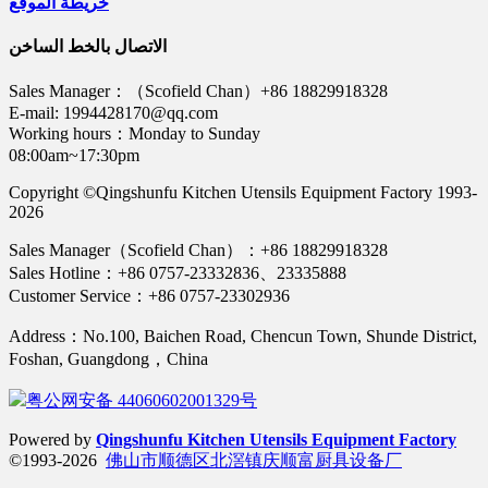
خريطة الموقع
الاتصال بالخط الساخن
Sales Manager：（Scofield Chan）+86 18829918328
E-mail: 1994428170@qq.com
Working hours：Monday to Sunday
08:00am~17:30pm
Copyright ©Qingshunfu Kitchen Utensils Equipment Factory 1993-
2026
Sales Manager（Scofield Chan）：+86 18829918328
Sales Hotline：+86 0757-23332836、23335888
Customer Service：+86 0757-23302936
Address：No.100, Baichen Road, Chencun Town, Shunde District,
Foshan, Guangdong，China
粤公网安备 44060602001329号
Powered by
Qingshunfu Kitchen Utensils Equipment Factory
©1993-2026
佛山市顺德区北滘镇庆顺富厨具设备厂