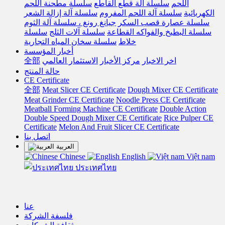
اللحم
سلسلة آلة قطع القاطع
سلسلة مطحنة اللحم
الكهربائية
سلسلة آلة اللحم المفروم
سلسلة آلة إزالة الشعر
سلسلة عصارة قصب السكر
جيانغ رونغ ، سلسلة آلة الثوم
سلسلة البطيخ والفواكه القطاعة
سلسلة آلات الثلج
سلسلة
خلاط
سلسلة سخان المياه التجارية
أخبار المؤسسة
اخر الاخبار
مركز الأخبار
الاستثمار العالمي
全部
حالة المنتج
CE Certificate
全部
Meat Slicer CE Certificate
Dough Mixer CE Certificate
Meat Grinder CE Certificate
Noodle Press CE Certificate
Meatball Forming Machine CE Certificate
Double Action
Double Speed Dough Mixer CE Certificate
Rice Pulper CE
Certificate
Melon And Fruit Slicer CE Certificate
اتصل بنا
العربية
Chinese
English
Việt nam
ประเทศไทย
عنا
فلسفة الشركة