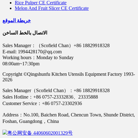
Rice Pulper CE Certificate
Melon And Fruit Slicer CE Certificate
خريطة الموقع
الاتصال بالخط الساخن
Sales Manager：（Scofield Chan）+86 18829918328
E-mail: 1994428170@qq.com
Working hours：Monday to Sunday
08:00am~17:30pm
Copyright ©Qingshunfu Kitchen Utensils Equipment Factory 1993-
2026
Sales Manager（Scofield Chan）：+86 18829918328
Sales Hotline：+86 0757-23332836、23335888
Customer Service：+86 0757-23302936
Address：No.100, Baichen Road, Chencun Town, Shunde District,
Foshan, Guangdong，China
粤公网安备 44060602001329号