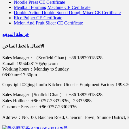
Noodle Press CE Certificate
Meatball Forming Machine CE Certificate
Double Action Double Speed Dough Mixer CE Certificate
Rice Pulper CE Certificate
Melon And Fruit Slicer CE Certificate
خريطة الموقع
الاتصال بالخط الساخن
Sales Manager：（Scofield Chan）+86 18829918328
E-mail: 1994428170@qq.com
Working hours：Monday to Sunday
08:00am~17:30pm
Copyright ©Qingshunfu Kitchen Utensils Equipment Factory 1993-
Sales Manager（Scofield Chan）：+86 18829918328
Sales Hotline：+86 0757-23332836、23335888
Customer Service：+86 0757-23302936
Address：No.100, Baichen Road, Chencun Town, Shunde District
粤公网安备 44060602001329号