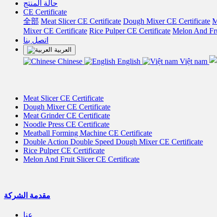
حالة المنتج
CE Certificate
全部
Meat Slicer CE Certificate
Dough Mixer CE Certificate
M
Mixer CE Certificate
Rice Pulper CE Certificate
Melon And Frui
اتصل بنا
العربية
Chinese
English
Việt nam
Meat Slicer CE Certificate
Dough Mixer CE Certificate
Meat Grinder CE Certificate
Noodle Press CE Certificate
Meatball Forming Machine CE Certificate
Double Action Double Speed Dough Mixer CE Certificate
Rice Pulper CE Certificate
Melon And Fruit Slicer CE Certificate
مقدمة الشركة
عنا