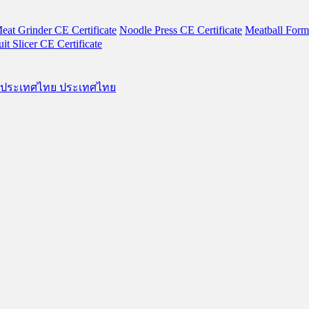
eat Grinder CE Certificate
Noodle Press CE Certificate
Meatball Form
t Slicer CE Certificate
ประเทศไทย