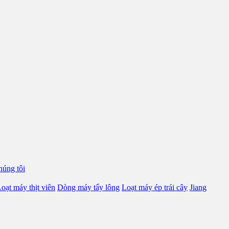
húng tôi
oạt máy thịt viên
Dòng máy tẩy lông
Loạt máy ép trái cây
Jiang