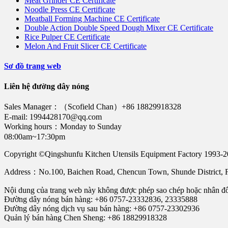
Meat Grinder CE Certificate
Noodle Press CE Certificate
Meatball Forming Machine CE Certificate
Double Action Double Speed Dough Mixer CE Certificate
Rice Pulper CE Certificate
Melon And Fruit Slicer CE Certificate
Sơ đồ trang web
Liên hệ đường dây nóng
Sales Manager：（Scofield Chan）+86 18829918328
E-mail: 1994428170@qq.com
Working hours：Monday to Sunday
08:00am~17:30pm
Copyright ©Qingshunfu Kitchen Utensils Equipment Factory 1993-
Address：No.100, Baichen Road, Chencun Town, Shunde District
Nội dung của trang web này không được phép sao chép hoặc nhân đ
Đường dây nóng bán hàng: +86 0757-23332836, 23335888
Đường dây nóng dịch vụ sau bán hàng: +86 0757-23302936
Quản lý bán hàng Chen Sheng: +86 18829918328