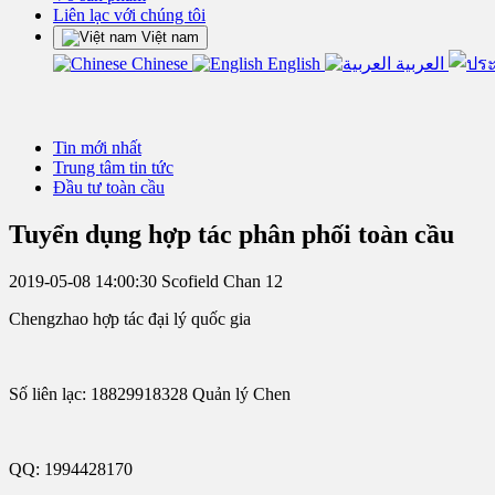
Liên lạc với chúng tôi
Việt nam
Chinese
English
العربية
Tin mới nhất
Trung tâm tin tức
Đầu tư toàn cầu
Tuyển dụng hợp tác phân phối toàn cầu
2019-05-08 14:00:30
Scofield Chan
12
Chengzhao hợp tác đại lý quốc gia
Số liên lạc: 18829918328 Quản lý Chen
QQ: 1994428170