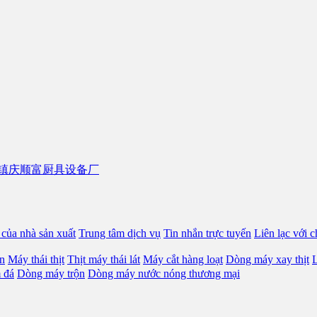
của nhà sản xuất
Trung tâm dịch vụ
Tin nhắn trực tuyến
Liên lạc với c
n
Máy thái thịt
Thịt máy thái lát
Máy cắt hàng loạt
Dòng máy xay thịt
L
 đá
Dòng máy trộn
Dòng máy nước nóng thương mại