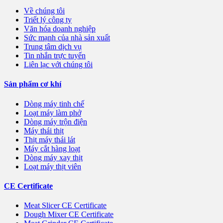
Về chúng tôi
Triết lý công ty
Văn hóa doanh nghiệp
Sức mạnh của nhà sản xuất
Trung tâm dịch vụ
Tin nhắn trực tuyến
Liên lạc với chúng tôi
Sản phẩm cơ khí
Dòng máy tinh chế
Loạt máy làm phở
Dòng máy trộn điện
Máy thái thịt
Thịt máy thái lát
Máy cắt hàng loạt
Dòng máy xay thịt
Loạt máy thịt viên
CE Certificate
Meat Slicer CE Certificate
Dough Mixer CE Certificate