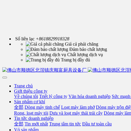
Số liên lạc
+8618829918328
Giá cả phải chăng
Đảm bảo chất lượng
Chất lượng dịch vụ
Trang bị đầy đủ
Trang chủ
Giới thiệu công ty
Về chúng tôi
Triết lý công ty
Văn hóa doanh nghiệp
Sức mạnh 
Sản phẩm cơ khí
全部
Dòng máy tinh chế
Loạt máy làm phở
Dòng máy trộn điệ
Rong, loạt máy tỏi
Dưa và loạt máy thái trái cây
Dòng máy làm
Tin tức doanh nghiệp
全部
Tin mới nhất
Trung tâm tin tức
Đầu tư toàn cầu
Vỏ sản phẩm