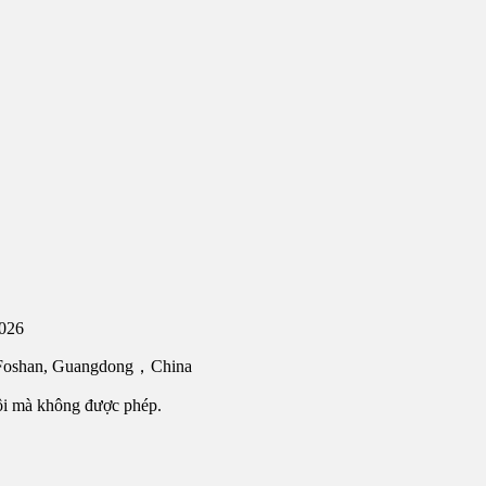
2026
, Foshan, Guangdong，China
ôi mà không được phép.