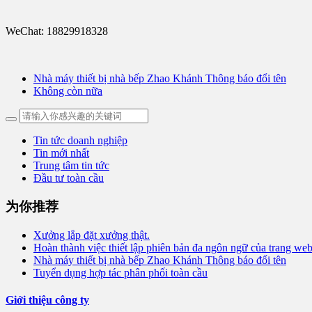
WeChat: 18829918328
Nhà máy thiết bị nhà bếp Zhao Khánh Thông báo đổi tên
Không còn nữa
Tin tức doanh nghiệp
Tin mới nhất
Trung tâm tin tức
Đầu tư toàn cầu
为你推荐
Xưởng lắp đặt xưởng thật.
Hoàn thành việc thiết lập phiên bản đa ngôn ngữ của trang we
Nhà máy thiết bị nhà bếp Zhao Khánh Thông báo đổi tên
Tuyển dụng hợp tác phân phối toàn cầu
Giới thiệu công ty