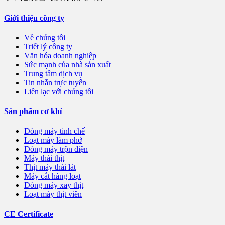
Giới thiệu công ty
Về chúng tôi
Triết lý công ty
Văn hóa doanh nghiệp
Sức mạnh của nhà sản xuất
Trung tâm dịch vụ
Tin nhắn trực tuyến
Liên lạc với chúng tôi
Sản phẩm cơ khí
Dòng máy tinh chế
Loạt máy làm phở
Dòng máy trộn điện
Máy thái thịt
Thịt máy thái lát
Máy cắt hàng loạt
Dòng máy xay thịt
Loạt máy thịt viên
CE Certificate