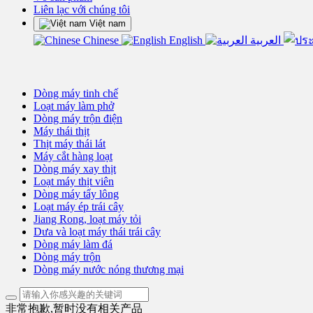
Liên lạc với chúng tôi
Việt nam
Chinese
English
العربية
Dòng máy tinh chế
Loạt máy làm phở
Dòng máy trộn điện
Máy thái thịt
Thịt máy thái lát
Máy cắt hàng loạt
Dòng máy xay thịt
Loạt máy thịt viên
Dòng máy tẩy lông
Loạt máy ép trái cây
Jiang Rong, loạt máy tỏi
Dưa và loạt máy thái trái cây
Dòng máy làm đá
Dòng máy trộn
Dòng máy nước nóng thương mại
非常抱歉,暂时没有相关产品