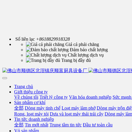
Số liên lạc
+8618829918328
Giá cả phải chăng
Đảm bảo chất lượng
Chất lượng dịch vụ
Trang bị đầy đủ
Trang chủ
Giới thiệu công ty
Về chúng tôi
Triết lý công ty
Văn hóa doanh nghiệp
Sức mạnh 
Sản phẩm cơ khí
全部
Dòng máy tinh chế
Loạt máy làm phở
Dòng máy trộn điệ
Rong, loạt máy tỏi
Dưa và loạt máy thái trái cây
Dòng máy làm
Tin tức doanh nghiệp
全部
Tin mới nhất
Trung tâm tin tức
Đầu tư toàn cầu
Vỏ sản phẩm