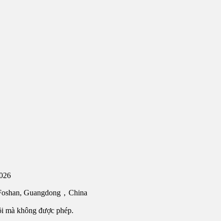
2026
, Foshan, Guangdong，China
ôi mà không được phép.