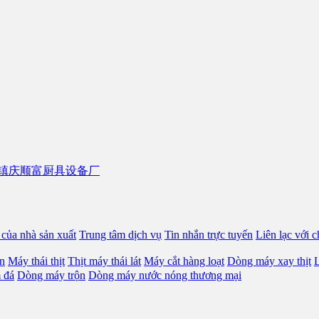
của nhà sản xuất
Trung tâm dịch vụ
Tin nhắn trực tuyến
Liên lạc với c
n
Máy thái thịt
Thịt máy thái lát
Máy cắt hàng loạt
Dòng máy xay thịt
L
 đá
Dòng máy trộn
Dòng máy nước nóng thương mại