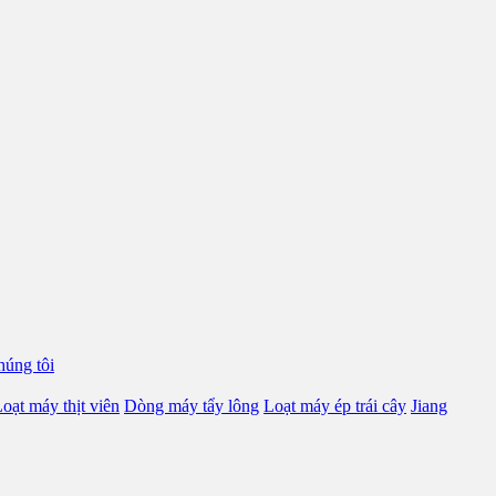
húng tôi
oạt máy thịt viên
Dòng máy tẩy lông
Loạt máy ép trái cây
Jiang