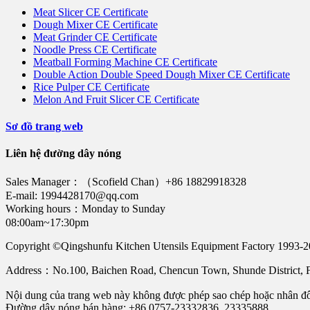
Meat Slicer CE Certificate
Dough Mixer CE Certificate
Meat Grinder CE Certificate
Noodle Press CE Certificate
Meatball Forming Machine CE Certificate
Double Action Double Speed Dough Mixer CE Certificate
Rice Pulper CE Certificate
Melon And Fruit Slicer CE Certificate
Sơ đồ trang web
Liên hệ đường dây nóng
Sales Manager：（Scofield Chan）+86 18829918328
E-mail: 1994428170@qq.com
Working hours：Monday to Sunday
08:00am~17:30pm
Copyright ©Qingshunfu Kitchen Utensils Equipment Factory 1993-
Address：No.100, Baichen Road, Chencun Town, Shunde District
Nội dung của trang web này không được phép sao chép hoặc nhân đ
Đường dây nóng bán hàng: +86 0757-23332836, 23335888