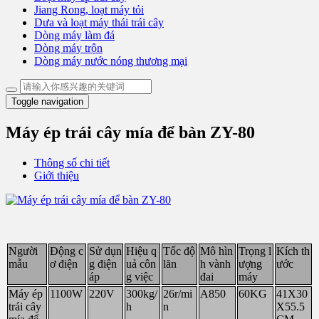
Jiang Rong, loạt máy tỏi
Dưa và loạt máy thái trái cây
Dòng máy làm đá
Dòng máy trộn
Dòng máy nước nóng thương mại
Toggle navigation
Máy ép trái cây mía để bàn ZY-80
Thông số chi tiết
Giới thiệu
Người
Động c
Sử dụn
Hiệu q
Tốc độ
Mô hìn
Trọng l
Kích th
mẫu
ơ điện
g điện
uả côn
lăn
h vành
ượng
ước
áp
g việc
đai
máy
Máy ép
1100W
220V
300kg/
26r/mi
A850
60KG
41X30
trái cây
h
n
X55.5