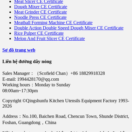
Meat Slicer CE Certificate
Dough Mixer CE Certificate
Meat Grinder CE Certificate
Noodle Press CE Certificate
Meatball Forming Machine CE Certificate
Double Action Double Speed Dough Mixer CE Certificate
Rice Pulper CE Certificate
Melon And Fruit Slicer CE Certificate
Sơ đồ trang web
Liên hệ đường dây nóng
Sales Manager：（Scofield Chan）+86 18829918328
E-mail: 1994428170@qq.com
Working hours：Monday to Sunday
08:00am~17:30pm
Copyright ©Qingshunfu Kitchen Utensils Equipment Factory 1993-
2026
Address：No.100, Baichen Road, Chencun Town, Shunde District,
Foshan, Guangdong，China