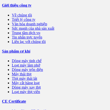
Giới thiệu công ty
Về chúng tôi
Triết lý công ty
Văn hóa doanh nghiệp
Sức mạnh của nhà sản xuất
Trung tâm dịch vụ
Tin nhắn trực tuyến
Liên lạc với chúng tôi
Sản phẩm cơ khí
Dòng máy tinh chế
Loạt máy làm phở
Dòng máy trộn điện
Máy thái thịt
Thịt máy thái lát
Máy cắt hàng loạt
Dòng máy xay thịt
Loạt máy thịt viên
CE Certificate