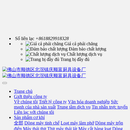
Số liên lạc
+8618829918328
Giá cả phải chăng
Đảm bảo chất lượng
Chất lượng dịch vụ
Trang bị đầy đủ
Trang chủ
Giới thiệu công ty
Về chúng tôi
Triết lý công ty
Văn hóa doanh nghiệp
Sức
mạnh của nhà sản xuất
Trung tâm dịch vụ
Tin nhắn trực tuyến
Liên lạc với chúng tôi
Sản phẩm cơ khí
全部
Dòng máy tinh chế
Loạt máy làm phở
Dòng máy trộn
điện
Máy thái thịt
Thịt máy thái lát
Máy cắt hàng loạt
Dòng