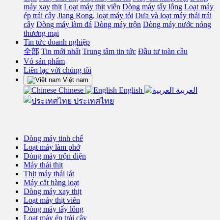
máy xay thịt
Loạt máy thịt viên
Dòng máy tẩy lông
Loạt máy
ép trái cây
Jiang Rong, loạt máy tỏi
Dưa và loạt máy thái trái
cây
Dòng máy làm đá
Dòng máy trộn
Dòng máy nước nóng
thương mại
Tin tức doanh nghiệp
全部
Tin mới nhất
Trung tâm tin tức
Đầu tư toàn cầu
Vỏ sản phẩm
Liên lạc với chúng tôi
Việt nam
Chinese
English
العربية
ประเทศไทย
Dòng máy tinh chế
Loạt máy làm phở
Dòng máy trộn điện
Máy thái thịt
Thịt máy thái lát
Máy cắt hàng loạt
Dòng máy xay thịt
Loạt máy thịt viên
Dòng máy tẩy lông
Loạt máy ép trái cây