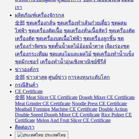
เรา
ผลิตภัณฑ์เครื่องจักรกล
全部
ชุดเครื่องกลั่น
ชุดเครื่องทำเส้นก๋วยเตี๋ยว
ชุดผสม
ไฟฟ้า
ชุดเครื่องตัดเนื้อ
ชุดเครื่องหั่นเนื้อสัตว์
ชุดเครื่องตัด
เครื่องตัด
ชุดเครื่องบดเนื้อไฟฟ้า
ชุดเครื่องลูกชิ้น
ชุด
เครื่องกำจัดขน
ชุดคั้นน้ำผลไม้อ้อยน้ำตาล
เจียงร่องชุด
เครื่องกระเทียม
ชุดแตงโมและผลไม้
ชุดเครื่องทำน้ำแข็ง
ชุดมิกเซอร์
เครื่องทำน้ำอุ่นเชิงพาณิชย์ซีรีส์
ข่าวองค์กร
全部
ข่าวล่าสุด
ศูนย์ข่าว
การลงทุนระดับโลก
กรณีสินค้า
CE Certificate
全部
Meat Slicer CE Certificate
Dough Mixer CE Certificate
Meat Grinder CE Certificate
Noodle Press CE Certificate
Meatball Forming Machine CE Certificate
Double Action
Double Speed Dough Mixer CE Certificate
Rice Pulper CE
Certificate
Melon And Fruit Slicer CE Certificate
ติดต่อเรา
ประเทศไทย