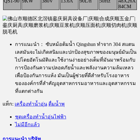
QS1-90
9KW
380V
13.6A
90L/h
50Hz
48X26X
84CM
การแนะนำ：
ซับหม้อต้มน้ำ Qingshun ทำจาก 304 สแตน
เลสมันจะไม่เกิดสนิมและปกป้องสุขภาพของมนุษย์มันเป็น
ไปโดยอัตโนมัติและใช้งานง่ายอย่างเต็มที่มันมาพร้อมกับ
การป้องกันความปลอดภัยน้ำและพลังงานความล้มเหลว
เพื่อป้องกันการแห้ง มันเป็นผู้ช่วยที่ดีสำหรับโรงอาหาร
ขององค์กรที่สำคัญอุตสาหกรรมอาหารและอุตสาหกรรม
ที่แตกต่างกัน
แท็ก:
เครื่องทำน้ำอุ่น
ดื่มน้ำพุ
ชุดเครื่องทำน้ำอุ่นไฟฟ้า
ไม่มีอีกแล้ว
การแนะนำ บริษัท