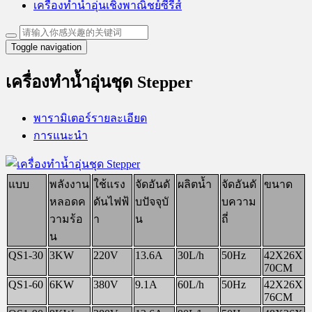
เครื่องทำน้ำอุ่นเชิงพาณิชย์ซีรีส์
Toggle navigation
เครื่องทำน้ำอุ่นชุด Stepper
พารามิเตอร์รายละเอียด
การแนะนำ
แบบ
พลังงาน
ใช้แรง
จัดอันดั
ผลิตน้ำ
จัดอันดั
ขนาด
หลอดค
ดันไฟฟ้
บปัจจุบั
บความ
วามร้อ
า
น
ถี่
น
QS1-30
3KW
220V
13.6A
30L/h
50Hz
42X26X
70CM
QS1-60
6KW
380V
9.1A
60L/h
50Hz
42X26X
76CM