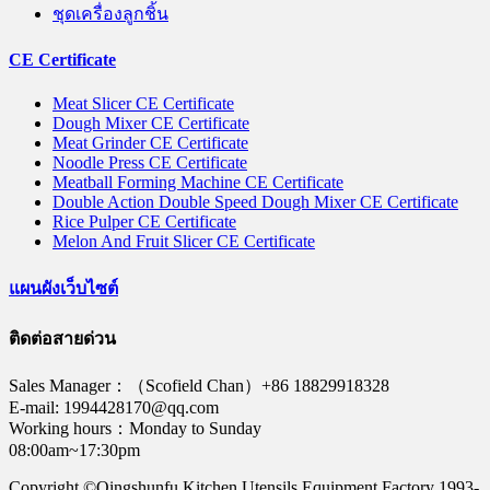
ชุดเครื่องลูกชิ้น
CE Certificate
Meat Slicer CE Certificate
Dough Mixer CE Certificate
Meat Grinder CE Certificate
Noodle Press CE Certificate
Meatball Forming Machine CE Certificate
Double Action Double Speed Dough Mixer CE Certificate
Rice Pulper CE Certificate
Melon And Fruit Slicer CE Certificate
แผนผังเว็บไซต์
ติดต่อสายด่วน
Sales Manager：（Scofield Chan）+86 18829918328
E-mail: 1994428170@qq.com
Working hours：Monday to Sunday
08:00am~17:30pm
Copyright ©Qingshunfu Kitchen Utensils Equipment Factory 1993-