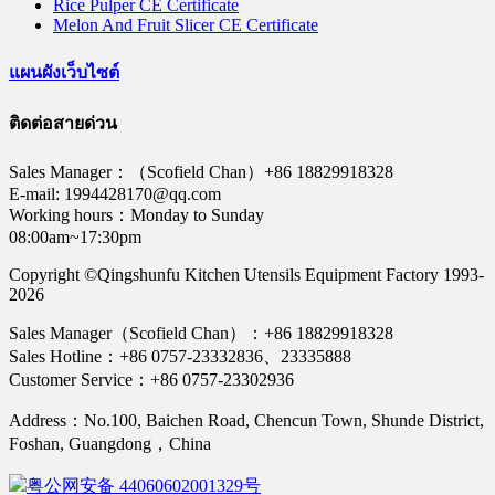
Rice Pulper CE Certificate
Melon And Fruit Slicer CE Certificate
แผนผังเว็บไซต์
ติดต่อสายด่วน
Sales Manager：（Scofield Chan）+86 18829918328
E-mail: 1994428170@qq.com
Working hours：Monday to Sunday
08:00am~17:30pm
Copyright ©Qingshunfu Kitchen Utensils Equipment Factory 1993-
2026
Sales Manager（Scofield Chan）：+86 18829918328
Sales Hotline：+86 0757-23332836、23335888
Customer Service：+86 0757-23302936
Address：No.100, Baichen Road, Chencun Town, Shunde District,
Foshan, Guangdong，China
粤公网安备 44060602001329号