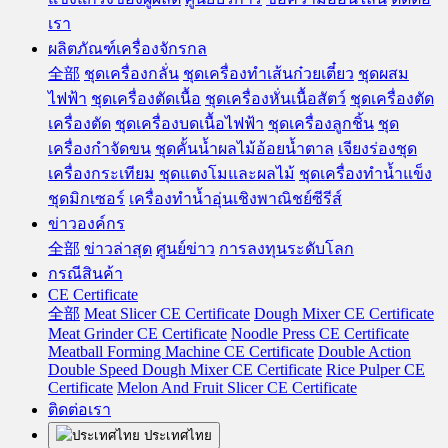
เรา
ผลิตภัณฑ์เครื่องจักรกล
全部
ชุดเครื่องกลั่น
ชุดเครื่องทำเส้นก๋วยเตี๋ยว
ชุดผสม
ไฟฟ้า
ชุดเครื่องตัดเนื้อ
ชุดเครื่องหั่นเนื้อสัตว์
ชุดเครื่องตัด
เครื่องตัด
ชุดเครื่องบดเนื้อไฟฟ้า
ชุดเครื่องลูกชิ้น
ชุด
เครื่องกำจัดขน
ชุดคั้นน้ำผลไม้อ้อยน้ำตาล
เจียงร่องชุด
เครื่องกระเทียม
ชุดแตงโมและผลไม้
ชุดเครื่องทำน้ำแข็ง
ชุดมิกเซอร์
เครื่องทำน้ำอุ่นเชิงพาณิชย์ซีรีส์
ข่าวองค์กร
全部
ข่าวล่าสุด
ศูนย์ข่าว
การลงทุนระดับโลก
กรณีสินค้า
CE Certificate
全部
Meat Slicer CE Certificate
Dough Mixer CE Certificate
Meat Grinder CE Certificate
Noodle Press CE Certificate
Meatball Forming Machine CE Certificate
Double Action
Double Speed Dough Mixer CE Certificate
Rice Pulper CE
Certificate
Melon And Fruit Slicer CE Certificate
ติดต่อเรา
ประเทศไทย