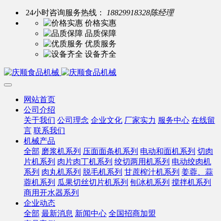
24小时咨询服务热线：
18829918328陈经理
价格实惠
品质保障
优质服务
设备齐全
网站首页
公司介绍
关于我们
公司理念
企业文化
厂家实力
服务中心
在线留
言
联系我们
机械产品
全部
磨浆机系列
压面面条机系列
电动和面机系列
切肉
片机系列
肉片肉丁机系列
绞切两用机系列
电动绞肉机
系列
肉丸机系列
脱毛机系列
甘蔗榨汁机系列
姜蓉、蒜
蓉机系列
瓜果切丝切片机系列
刨冰机系列
搅拌机系列
商用开水器系列
企业动态
全部
最新消息
新闻中心
全国招商加盟