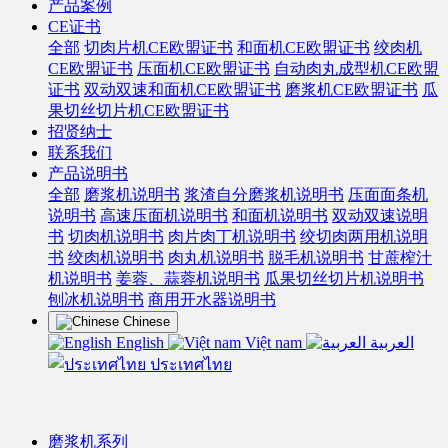
产品案例
CE证书
全部
切肉片机CE欧盟证书
和面机CE欧盟证书
绞肉机
CE欧盟证书
压面机CE欧盟证书
自动肉丸成型机CE欧盟
证书
双动双速和面机CE欧盟证书
磨浆机CE欧盟证书
瓜
果切丝切片机CE欧盟证书
招贤纳士
联系我们
产品说明书
全部
磨浆机说明书
浆渣自分磨浆机说明书
压面面条机
说明书
高速压面机说明书
和面机说明书
双动双速说明
书
切肉机说明书
肉片肉丁机说明书
绞切肉两用机说明
书
绞肉机说明书
肉丸机说明书
脱毛机说明书
甘蔗榨汁
机说明书
姜蓉、蒜蓉机说明书
瓜果切丝切片机说明书
刨冰机说明书
商用开水器说明书
Chinese
English
Việt nam
العربية
ประเทศไทย
磨浆机系列