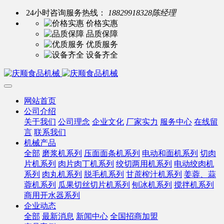
24小时咨询服务热线：
18829918328陈经理
价格实惠
品质保障
优质服务
设备齐全
网站首页
公司介绍
关于我们
公司理念
企业文化
厂家实力
服务中心
在线留
言
联系我们
机械产品
全部
磨浆机系列
压面面条机系列
电动和面机系列
切肉
片机系列
肉片肉丁机系列
绞切两用机系列
电动绞肉机
系列
肉丸机系列
脱毛机系列
甘蔗榨汁机系列
姜蓉、蒜
蓉机系列
瓜果切丝切片机系列
刨冰机系列
搅拌机系列
商用开水器系列
企业动态
全部
最新消息
新闻中心
全国招商加盟