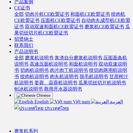
产品案例
CE证书
全部
切肉片机CE欧盟证书
和面机CE欧盟证书
绞肉机
CE欧盟证书
压面机CE欧盟证书
自动肉丸成型机CE欧盟
证书
双动双速和面机CE欧盟证书
磨浆机CE欧盟证书
瓜
果切丝切片机CE欧盟证书
招贤纳士
联系我们
产品说明书
全部
磨浆机说明书
浆渣自分磨浆机说明书
压面面条机
说明书
高速压面机说明书
和面机说明书
双动双速说明
书
切肉机说明书
肉片肉丁机说明书
绞切肉两用机说明
书
绞肉机说明书
肉丸机说明书
脱毛机说明书
甘蔗榨汁
机说明书
姜蓉、蒜蓉机说明书
瓜果切丝切片机说明书
刨冰机说明书
商用开水器说明书
Chinese
English
Việt nam
العربية
ประเทศไทย
磨浆机系列